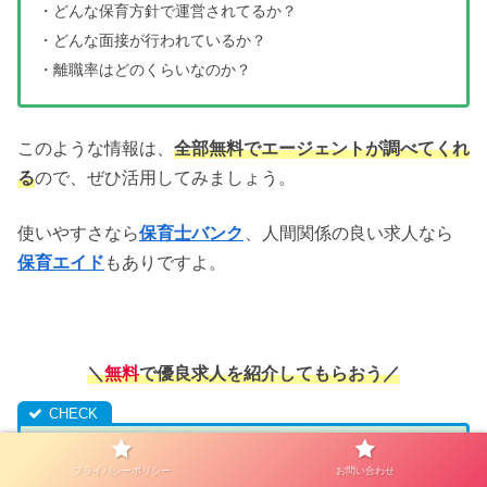
・どんな保育方針で運営されてるか？
・どんな面接が行われているか？
・離職率はどのくらいなのか？
このような情報は、
全部無料でエージェントが調べてくれ
る
ので、ぜひ活用してみましょう。
使いやすさなら
保育士バンク
、人間関係の良い求人なら
保育エイド
もありですよ。
＼
無料
で優良求人を紹介してもらおう
／
完全無料・1分かんたん登録
プライバシーポリシー
お問い合わせ