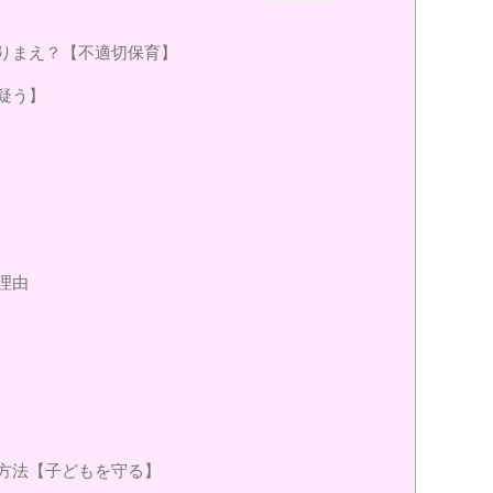
りまえ？【不適切保育】
疑う】
理由
方法【子どもを守る】