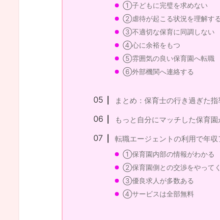
①子どもに完璧を求めない
②虐待が起こる状況を理解す
③不適切な保育に同調しない
④心に余裕をもつ
⑤雰囲気の良い保育園へ転職
⑥外部機関へ連絡する
まとめ：保育士の行き過ぎた指
もっと自分にマッチした保育園
転職エージェントの利用で年収
①保育園内部の情報がわかる
②保育園側との交渉をやって
③優良求人が多数ある
④サービスは全部無料