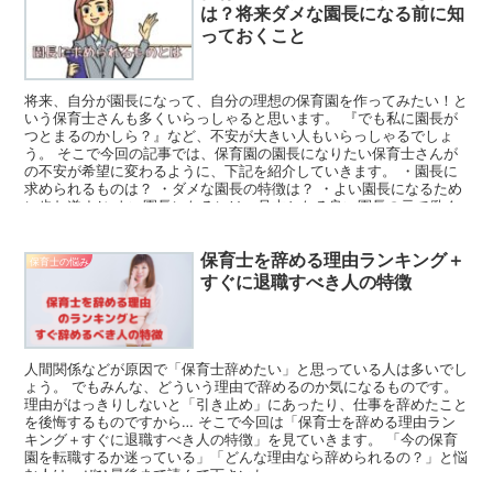
は？将来ダメな園長になる前に知
っておくこと
将来、自分が園長になって、自分の理想の保育園を作ってみたい！と
いう保育士さんも多くいらっしゃると思います。 『でも私に園長が
つとまるのかしら？』など、不安が大きい人もいらっしゃるでしょ
う。 そこで今回の記事では、保育園の園長になりたい保育士さんが
の不安が希望に変わるように、下記を紹介していきます。 ・園長に
求められるものは？ ・ダメな園長の特徴は？ ・よい園長になるため
に歩む道すじ よい園長になるには、見本となる良い園長の元で働く
ことが近道です。 その道筋を今回の記事で一緒に追っていきましょ
う。
保育士を辞める理由ランキング＋
保育士の悩み
すぐに退職すべき人の特徴
人間関係などが原因で「保育士辞めたい」と思っている人は多いでし
ょう。 でもみんな、どういう理由で辞めるのか気になるものです。
理由がはっきりしないと「引き止め」にあったり、仕事を辞めたこと
を後悔するものですから… そこで今回は「保育士を辞める理由ラン
キング＋すぐに退職すべき人の特徴」を見ていきます。 「今の保育
園を転職するか迷っている」「どんな理由なら辞められるの？」と悩
む人は、ぜひ最後まで読んで下さいね。