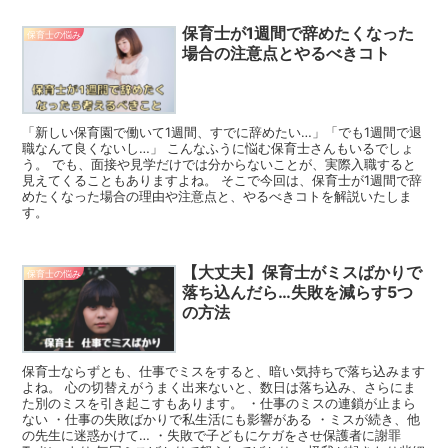
保育士が1週間で辞めたくなった
保育士の悩み
場合の注意点とやるべきコト
「新しい保育園で働いて1週間、すでに辞めたい…」「でも1週間で退
職なんて良くないし…」 こんなふうに悩む保育士さんもいるでしょ
う。 でも、面接や見学だけでは分からないことが、実際入職すると
見えてくることもありますよね。 そこで今回は、保育士が1週間で辞
めたくなった場合の理由や注意点と、やるべきコトを解説いたしま
す。
【大丈夫】保育士がミスばかりで
保育士の悩み
落ち込んだら…失敗を減らす5つ
の方法
保育士ならずとも、仕事でミスをすると、暗い気持ちで落ち込みます
よね。 心の切替えがうまく出来ないと、数日は落ち込み、さらにま
た別のミスを引き起こすもあります。 ・仕事のミスの連鎖が止まら
ない ・仕事の失敗ばかりで私生活にも影響がある ・ミスが続き、他
の先生に迷惑かけて… ・失敗で子どもにケガをさせ保護者に謝罪