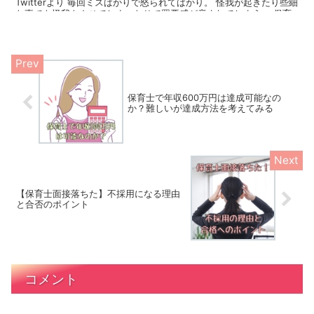
Twitterより 毎回ミスばかりで怒られてばかり。 怪我が起きたり些細
な事でも怪我をさせてしまったりで罪悪感が産まれてしまう。 保育
士なんてなるんじゃなかった。 新卒だけどもうやめたい — 椿
(@tuuuubaaaaaaaa3) September 23, 2019 ミスで心が暗くなり、
保育園に行きたくない…なんて状況は避けたいですよね。 そこで今
回は、保育士さんが失敗を減らし自信をもって仕事ができるよう、下
記を掘り下げていきたいと思います。 ・保育士のミスばかりしてし
まう原因 ・ミスをおこしやすい状況 ・保育士がミスを減らす対策 ・
ミスから立ち直る方法 ではさっそく内容をみていきましょう！
保育士で年収600万円は達成可能なの
か？難しいが達成方法を考えてみる
【保育士面接落ちた】不採用になる理由
と合否のポイント
コメント